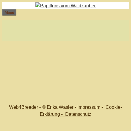
Zum
Inhalt
Menü
springen
Web4Breeder
•
© Erika Wäsler
•
Impressum •
Cookie-
Erklärung •
Datenschutz