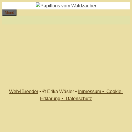
Zum
Inhalt
Menü
springen
Web4Breeder
•
© Erika Wäsler
•
Impressum •
Cookie-
Erklärung •
Datenschutz