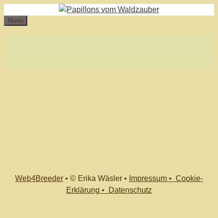
Zum
Inhalt
Menü
springen
Web4Breeder
•
© Erika Wäsler
•
Impressum •
Cookie-
Erklärung •
Datenschutz