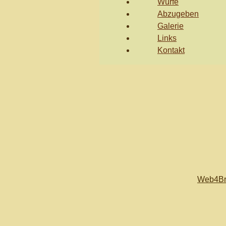
Würfe
Abzugeben
Galerie
Links
Kontakt
Web4Br